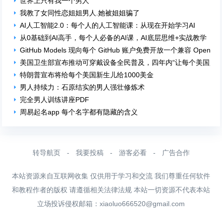
世界上只有我一个男人
我教了女同性恋姐姐男人.她被姐姐骗了
AI人工智能2.0：每个人的人工智能课：从现在开始学习AI
从0基础到AI高手，每个人必备的AI课，AI底层思维+实战教学
GitHub Models 现向每个 GitHub 账户免费开放一个兼容 OpenAI
美国卫生部宣布推动可穿戴设备全民普及，四年内“让每个美国人都
特朗普宣布将给每个美国新生儿给1000美金
男人持续力：石原结实的男人强壮修炼术
完全男人训练讲座PDF
周易起名app 每个名字都有隐藏的含义
转导航页
-
我要投稿
-
游客必看
-
广告合作
本站资源来自互联网收集 仅供用于学习和交流 我们尊重任何软件
和教程作者的版权 请遵循相关法律法规 本站一切资源不代表本站
立场投诉侵权邮箱：
xiaoluo666520@gmail.com