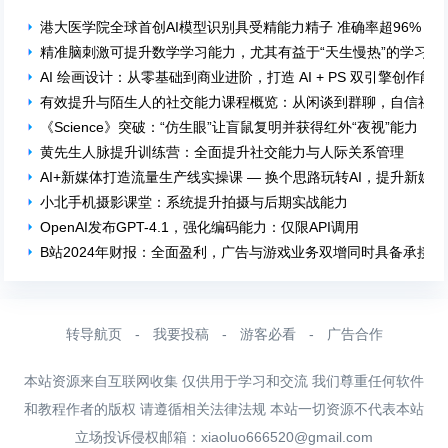
港大医学院全球首创AI模型识别具受精能力精子 准确率超96%
精准脑刺激可提升数学学习能力，尤其有益于“天生慢热”的学习者
AI 绘画设计：从零基础到商业进阶，打造 AI + PS 双引擎创作能
有效提升与陌生人的社交能力课程概览：从闲谈到群聊，自信社交
《Science》突破：“仿生眼”让盲鼠复明并获得红外“夜视”能力！
黄先生人脉提升训练营：全面提升社交能力与人际关系管理
AI+新媒体打造流量生产线实操课 — 换个思路玩转AI，提升新媒
小北手机摄影课堂：系统提升拍摄与后期实战能力
OpenAI发布GPT-4.1，强化编码能力：仅限API调用
B站2024年财报：全面盈利，广告与游戏业务双增同时具备承接
转导航页
-
我要投稿
-
游客必看
-
广告合作
本站资源来自互联网收集 仅供用于学习和交流 我们尊重任何软件
和教程作者的版权 请遵循相关法律法规 本站一切资源不代表本站
立场投诉侵权邮箱：
xiaoluo666520@gmail.com