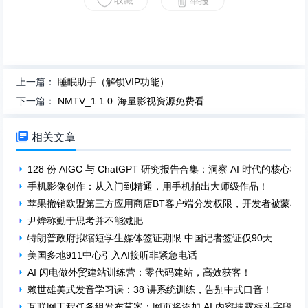
上一篇：
睡眠助手（解锁VIP功能）
下一篇：
NMTV_1.1.0 海量影视资源免费看

相关文章
128 份 AIGC 与 ChatGPT 研究报告合集：洞察 AI 时代的核心机
手机影像创作：从入门到精通，用手机拍出大师级作品！
苹果撤销欧盟第三方应用商店BT客户端分发权限，开发者被蒙在
尹烨称勤于思考并不能减肥
特朗普政府拟缩短学生媒体签证期限 中国记者签证仅90天
美国多地911中心引入AI接听非紧急电话
AI 闪电做外贸建站训练营：零代码建站，高效获客！
赖世雄美式发音学习课：38 讲系统训练，告别中式口音！
互联网工程任务组发布草案：网页将添加 AI 内容披露标头字段