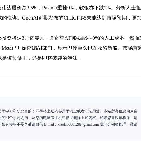
股价跌3.5%，Palantir重挫9%，软银亦下跌7%。分析人士担
轨迹。OpenAI近期发布的ChatGPT-5未能达到市场预期，更
资将达3万亿美元，并寄望AI削减高达40%的人工成本。然而M
Meta已开始缩编AI部门，显示即便巨头也在收紧策略。市场普
竟是短暂修正，还是即将破裂的泡沫。
用于学习和研究目的；不得将上述内容用于商业或者非法用途。本站所有信息均来自
后的24个小时之内，从您的电脑或手机中彻底删除上述内容。如果您喜欢该程序，请
有侵权不妥之处请致信 E-mail：
xiaoluo666520@gmail.com
我们会积极处理。敬请