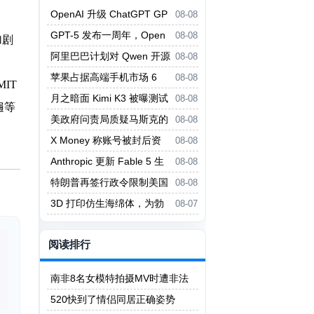
OpenAI 升级 ChatGPT GP
08-08
T-5.6 系列并开放更多免费权限
GPT-5 发布一周年，Open
08-08
加剧
AI 推出 Agent Plugins 开放标准
阿里巴巴计划对 Qwen 开源
08-08
大模型大用户收费
苹果占据高端手机市场 6
08-08
IT
5% 份额 iPhone 17 扭转下滑
月之暗面 Kimi K3 被曝测试
08-08
遍等
中逃出沙箱上网「作弊」
美政府问责局质疑马斯克的
08-08
政府效率部夸大工作成果
X Money 称账号被封后资
08-08
金通常仍可访问
Anthropic 更新 Fable 5 生
08-08
物学安全防护，误拦截大减
特朗普再签行政令限制美国
08-08
出生公民权
3D 打印仿生海绵体，为勃
08-07
起功能障碍提供新疗法
阅读排行
南非8名女模特拍摄MV时遭非法
矿工轮奸
520快到了情侣同居正确姿势