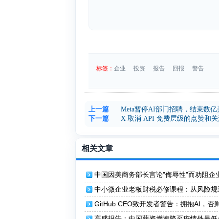
标签：
企业
投资
报告
回报
警告
上一篇
Meta暂停AI部门招聘，结束数
下一篇
X 取消 API 免费层级的点赞和
相关文章
中国因美商务部长言论"侮辱性"而劝阻企
英伟达芯片
中小微企业老板财税必修课程：从风险规
降本增效
GitHub CEO致开发者警告：拥抱AI，否
高盛报告：中国薪资增速降至疫情外最低