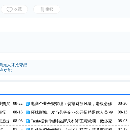
亿美元人才抢夺战
关注功能
业购买
08-22
电商企业合规管理：切割财务风险，老板必修
08-20
的经营指南
避到
08-18
环球影城、麦当劳等企业公开招聘退休人员 被
08-13
指规避社保新规
则退出
08-06
Tesla据称“拖到被起诉才付”工程款项，致多家
08-03
小企业破产
点
07-23
对外投资合作国别（地区）指南：商务部权威
07-17