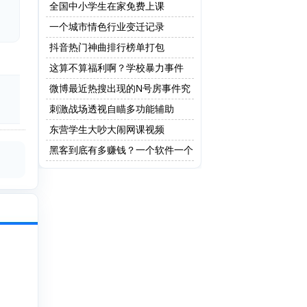
全国中小学生在家免费上课
一个城市情色行业变迁记录
抖音热门神曲排行榜单打包
这算不算福利啊？学校暴力事件
微博最近热搜出现的N号房事件究
竟是什么？
刺激战场透视自瞄多功能辅助
东营学生大吵大闹网课视频
黑客到底有多赚钱？一个软件一个
亿！网友：这只是最低级的黑客!