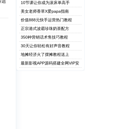
容运
保健操
10节课让你成为滚床单高手
美女老师香草X爱papa指南
价值888元快手运营热门教程
正宗港式波霸珍珠奶茶配方
350种营销话术售技巧教程
30天让你轻松有好声音教程
地摊经济火了摆摊教程送上
最新影视APP源码搭建全网VIP安
卓 Apicould非蓝鸟e4a 附成品app