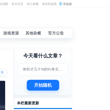
站地图
设为主页
加入收藏
保存到桌面
游戏资源
其他杂糅
官方公告
今天看什么文章？
体积才几十M的Ps单文件版
大
开始随机
本栏最新更新