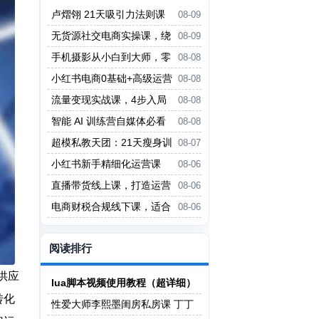
卢熠翎 21天吸引力法则课
08-09
程
无货源社交电商实操课，绕
08-09
开传统互联网电商模式，撒豆成
手机摄影从小白到大师，零
08-08
兵，实现跨平台交易
基础带你学习手机摄影，拍出朋友
小红书电商0基础+高级运营
08-08
圈点赞大片
课，新人小白必学方法，实操教学
流量变现实战课，4步入局
08-08
+案例分析
系统教学，实现时间价值10倍提
智能 AI 训练营自媒体必看
08-08
升
课程
超模私教天团：21天瘦身训
08-07
练营（完结）
小红书新手精细化运营课
08-06
程，每天抽空操作三小时，零基础
直播带货线上课，打造运营
08-06
小白轻松上手
型主播，起号、话术、运营，直播
电商财税合规线下课，适合
08-06
带货全方案系统化学习
老板+财务，教你规避涉税风险，
实现低成本合规经营
阅读排行
供应
lua脚本视频使用教程（超详细）
转化
性爱大师李熙墨闺房私房课 丁丁