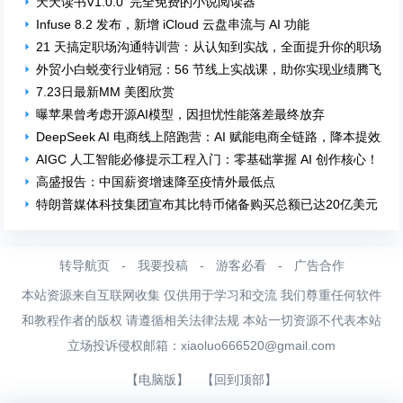
天天读书V1.0.0 完全免费的小说阅读器
Infuse 8.2 发布，新增 iCloud 云盘串流与 AI 功能
21 天搞定职场沟通特训营：从认知到实战，全面提升你的职场沟
外贸小白蜕变行业销冠：56 节线上实战课，助你实现业绩腾飞！
7.23日最新MM 美图欣赏
曝苹果曾考虑开源AI模型，因担忧性能落差最终放弃
DeepSeek AI 电商线上陪跑营：AI 赋能电商全链路，降本提效新
AIGC 人工智能必修提示工程入门：零基础掌握 AI 创作核心！
高盛报告：中国薪资增速降至疫情外最低点
特朗普媒体科技集团宣布其比特币储备购买总额已达20亿美元
转导航页
-
我要投稿
-
游客必看
-
广告合作
本站资源来自互联网收集 仅供用于学习和交流 我们尊重任何软件
和教程作者的版权 请遵循相关法律法规 本站一切资源不代表本站
立场投诉侵权邮箱：
xiaoluo666520@gmail.com
【电脑版】
【回到顶部】